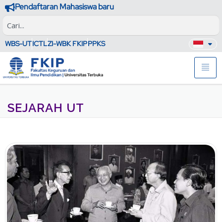
Pendaftaran Mahasiswa baru
WBS-UT
ICTL
ZI-WBK FKIP
PPKS
SEJARAH UT