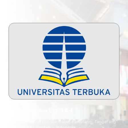
Gedung Fakultas 1, Lt. 3 & 4
Jalan Cabe Raya, Pondok Cabe, Pamulang, Tangerang
Selatan 15437, Banten – Indonesia