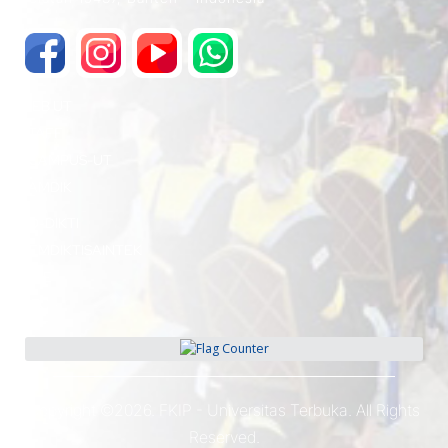
WEB UT
STAFF
ECAMPUS-UT
LAMDIK
PD-DIKTI
KEMDIKTISAINTEK
ICDE
OEC
Copyright ©2026. FKIP - Universitas Terbuka. All Rights
Reserved.